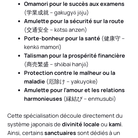
Omamori pour le succès aux examens
(学業成就 – gakugyō jōju)
Amulette pour la sécurité sur la route
(交通安全 – kōtsū anzen)
Porte-bonheur pour la santé
(健康守 –
kenkō mamori)
Talisman pour la prospérité financière
(商売繁盛 – shōbai hanjō)
Protection contre le malheur ou la
maladie
(厄除け – yakuyoke)
Amulette pour l’amour et les relations
harmonieuses
(縁結び – enmusubi)
Cette spécialisation découle directement du
système japonais de
divinité locale
ou
kami
.
Ainsi, certains
sanctuaires
sont dédiés à un