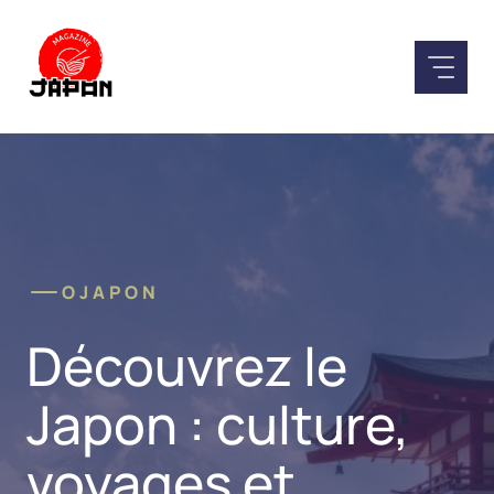
Aller
au
contenu
OJAPON
Découvrez le
Japon : culture,
voyages et